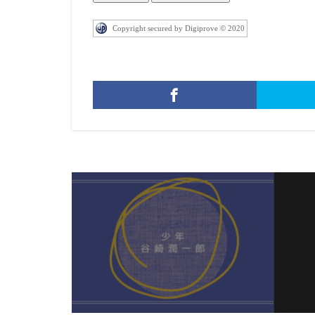
Copyright secured by Digiprove © 2020