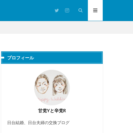
プロフィール
甘党Yと辛党R
日台結婚、日台夫婦の交換ブログ