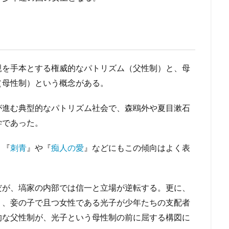
親を手本とする権威的なパトリズム（父性制）と、母
（母性制）という概念がある。
が進む典型的なパトリズム社会で、森鴎外や夏目漱石
学であった。
、『
刺青
』や『
痴人の愛
』などにもこの傾向はよく表
だが、塙家の内部では信一と立場が逆転する。更に、
く、妾の子で且つ女性である光子が少年たちの支配者
的な父性制が、光子という母性制の前に屈する構図に