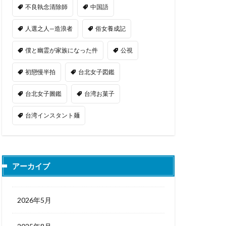
不良執念清除師
中国語
人選之人—造浪者
俗女養成記
僕と幽霊が家族になった件
公視
初戀慢半拍
台北女子図鑑
台北女子圖鑑
台湾お菓子
台湾インスタント麺
アーカイブ
2026年5月