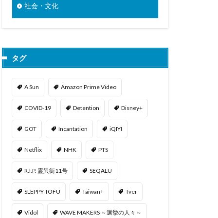
社会・文化
タグ
A Sun
Amazon Prime Video
COVID-19
Detention
Disney+
GOT
Incantation
iQIYI
Netflix
NHK
PTS
R.I.P. 霊異街11号
SEQALU
SLEPPY TOFU
Taiwan+
Tver
Vidol
WAVE MAKERS ～選挙の人々～