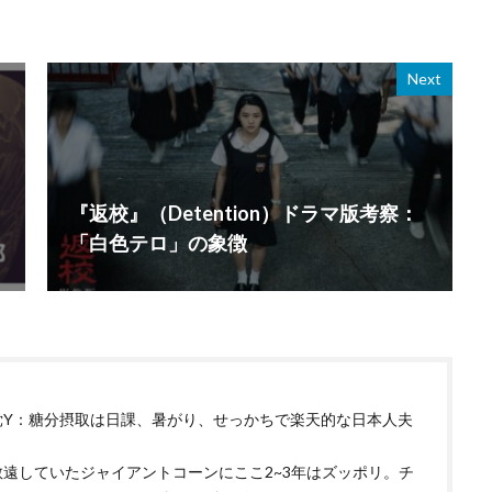
Next
『返校』（Detention）ドラマ版考察：
「白色テロ」の象徴
党Y：糖分摂取は日課、暑がり、せっかちで楽天的な日本人夫
敬遠していたジャイアントコーンにここ2~3年はズッポリ。チ