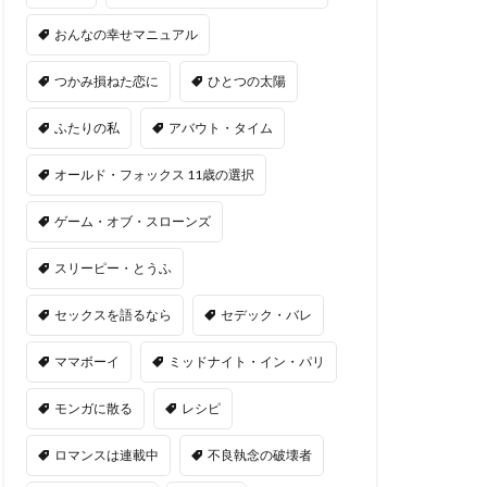
おんなの幸せマニュアル
つかみ損ねた恋に
ひとつの太陽
ふたりの私
アバウト・タイム
オールド・フォックス 11歳の選択
ゲーム・オブ・スローンズ
スリーピー・とうふ
セックスを語るなら
セデック・バレ
ママボーイ
ミッドナイト・イン・パリ
モンガに散る
レシピ
ロマンスは連載中
不良執念の破壊者