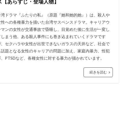
ス【あらすじ・登場人物】
台湾ドラマ『ふたりの私』（原題『她和她的她』）は、殺人や
女性への各種暴力を描いた台湾サスペンスドラマ。キャリアウ
ーマンの女性が交通事故で昏睡し、目覚めた後に生活が一変し
てしまう他、ある殺人事件にも巻き込まれていくドラマです
が、セクハラや女性が出世できないガラスの天井など、社会で
も話題となる女性のキャリアの問題に加え、家庭内暴力、性犯
罪、PTSDなど、各種女性に対する暴力が描かれています。
続きを読む