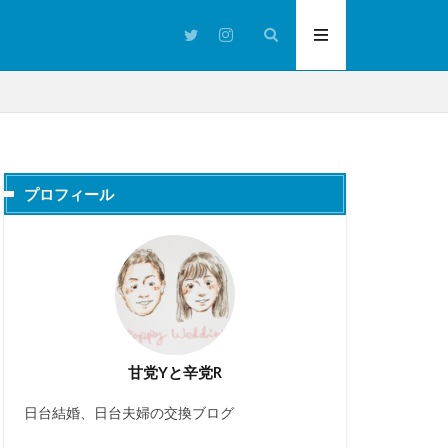
プロフィール
甘党Yと辛党R
日台結婚、日台夫婦の交換ブログ