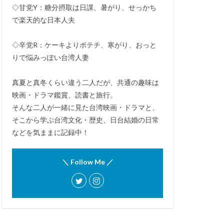
◇甘党Y：糖分摂取は日課、暑がり、せっかち
で楽天的な日本人夫
◇辛党R：ケーキよりポテチ、寒がり、おっと
りで悩みっぽい台湾人妻
真夏と真冬くらい違う二人だが、共通の趣味は
映画・ドラマ鑑賞、読書と旅行。
そんな二人が一緒に見た台湾映画・ドラマと、
そこから学ぶ台湾文化・歴史、日台結婚の日常
などを気ままに記録中！
＼ Follow Me ／