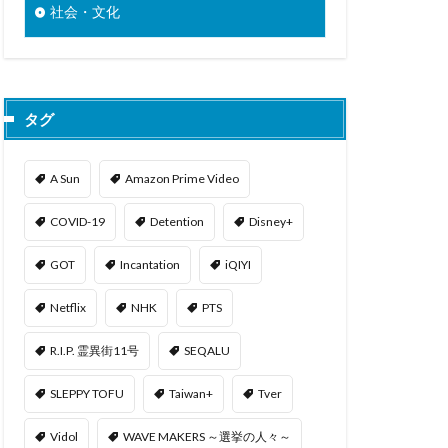
社会・文化
タグ
A Sun
Amazon Prime Video
COVID-19
Detention
Disney+
GOT
Incantation
iQIYI
Netflix
NHK
PTS
R.I.P. 霊異街11号
SEQALU
SLEPPY TOFU
Taiwan+
Tver
Vidol
WAVE MAKERS ～選挙の人々～