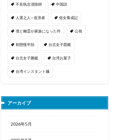
不良執念清除師
中国語
人選之人—造浪者
俗女養成記
僕と幽霊が家族になった件
公視
初戀慢半拍
台北女子図鑑
台北女子圖鑑
台湾お菓子
台湾インスタント麺
アーカイブ
2026年5月