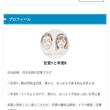
プロフィール
甘党Yと辛党R
日台結婚、日台夫婦の交換ブログ
◇甘党Y：糖分摂取は日課、暑がり、せっかちで楽天的な日本人夫
◇辛党R：ケーキよりポテチ、寒がり、おっとりで悩みっぽい台湾人妻
真夏と真冬くらい違う二人だが、共通の趣味は映画・ドラマ鑑賞、読書