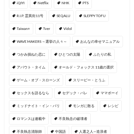
iQIYI
Netflix
NHK
PTS
R.I.P. 霊異街11号
SEQALU
SLEPPY TOFU
Taiwan+
Tver
Vidol
WAVE MAKERS ～選挙の人々～
おんなの幸せマニュアル
つかみ損ねた恋に
ひとつの太陽
ふたりの私
アバウト・タイム
オールド・フォックス 11歳の選択
ゲーム・オブ・スローンズ
スリーピー・とうふ
セックスを語るなら
セデック・バレ
ママボーイ
ミッドナイト・イン・パリ
モンガに散る
レシピ
ロマンスは連載中
不良執念の破壊者
不良執念清除師
中国語
人選之人—造浪者