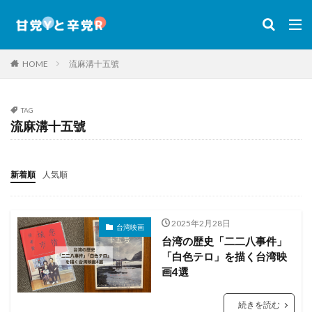
HOME
流麻溝十五號
TAG
流麻溝十五號
新着順
人気順
2025年2月28日
台湾映画
台湾の歴史「二二八事件」
「白色テロ」を描く台湾映
画4選
続きを読む