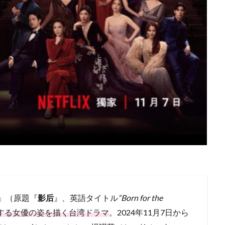
』（原題『
影后
』、英語タイトル
“Born for the
する女優の姿を描く台湾ドラマ
。2024年11月7日から