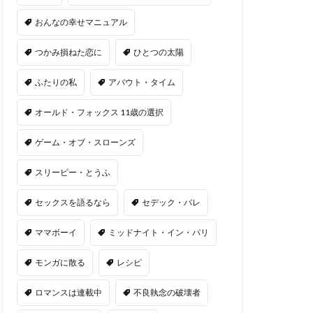
おんなの幸せマニュアル
つかみ損ねた恋に
ひとつの太陽
ふたりの私
アバウト・タイム
オールド・フォックス 11歳の選択
ゲーム・オブ・スローンズ
スリーピー・とうふ
セックスを語るなら
セデック・バレ
ママボーイ
ミッドナイト・イン・パリ
モンガに散る
レシピ
ロマンスは連載中
不良執念の破壊者