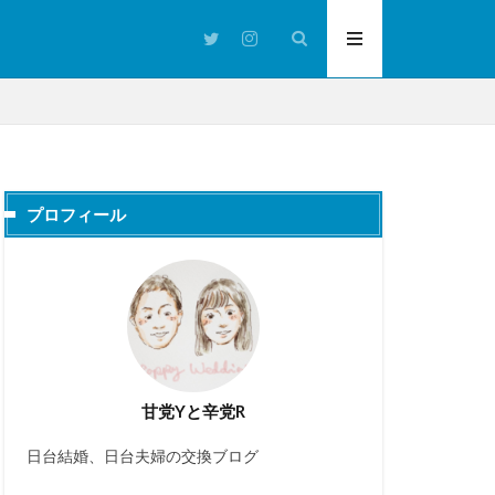
プロフィール
甘党Yと辛党R
日台結婚、日台夫婦の交換ブログ