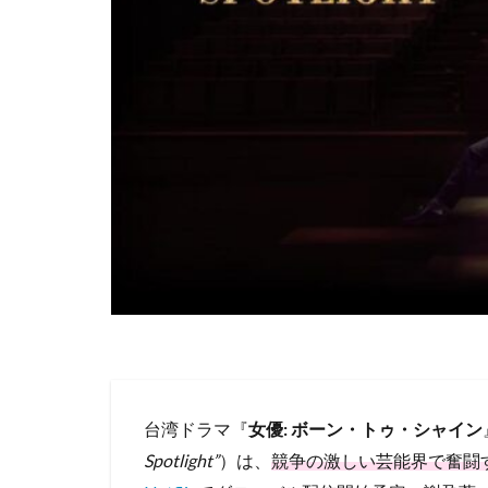
台湾ドラマ『
女優: ボーン・トゥ・シャイン
Spotlight”
）は、
競争の激しい芸能界で奮闘