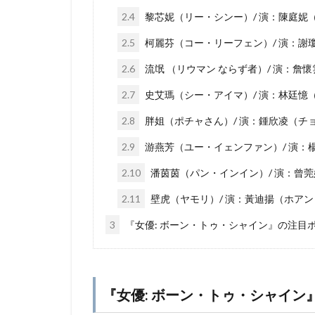
2.4
黎芯妮（リー・シンー）/ 演：陳庭妮
2.5
柯麗芬（コー・リーフェン）/ 演：謝
2.6
流氓 （リウマン ならず者）/ 演：詹
2.7
史艾瑪（シー・アイマ）/ 演：林廷憶
2.8
胖姐（ポチャさん）/ 演：鍾欣凌（チ
2.9
游燕芳（ユー・イェンファン）/ 演：
2.10
潘茵茵（パン・インイン）/ 演：曾
2.11
壁虎（ヤモリ）/ 演：黃迪揚（ホア
3
『女優: ボーン・トゥ・シャイン』の注目
『女優: ボーン・トゥ・シャイン