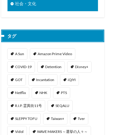
社会・文化
タグ
A Sun
Amazon Prime Video
COVID-19
Detention
Disney+
GOT
Incantation
iQIYI
Netflix
NHK
PTS
R.I.P. 霊異街11号
SEQALU
SLEPPY TOFU
Taiwan+
Tver
Vidol
WAVE MAKERS ～選挙の人々～