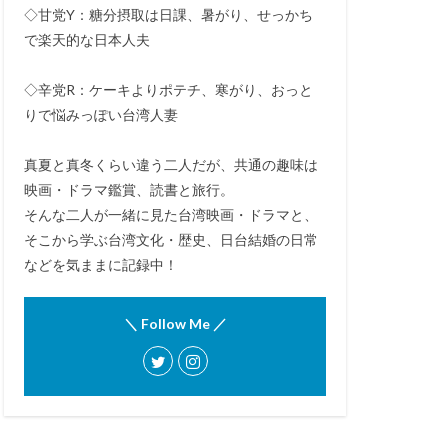
◇甘党Y：糖分摂取は日課、暑がり、せっかち
で楽天的な日本人夫
◇辛党R：ケーキよりポテチ、寒がり、おっと
りで悩みっぽい台湾人妻
真夏と真冬くらい違う二人だが、共通の趣味は
映画・ドラマ鑑賞、読書と旅行。
そんな二人が一緒に見た台湾映画・ドラマと、
そこから学ぶ台湾文化・歴史、日台結婚の日常
などを気ままに記録中！
＼ Follow Me ／