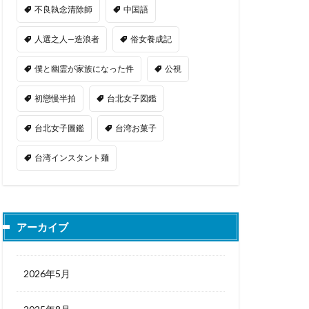
不良執念清除師
中国語
人選之人—造浪者
俗女養成記
僕と幽霊が家族になった件
公視
初戀慢半拍
台北女子図鑑
台北女子圖鑑
台湾お菓子
台湾インスタント麺
アーカイブ
2026年5月