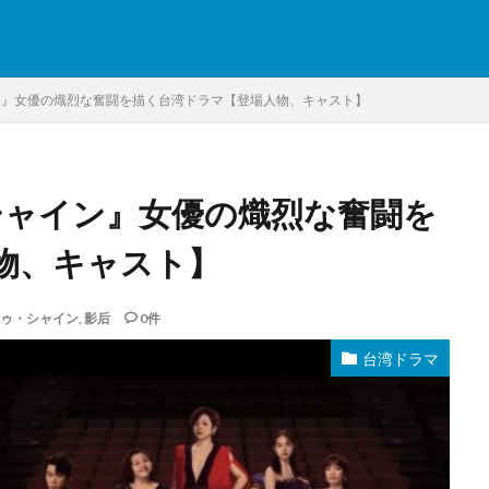
イン』女優の熾烈な奮闘を描く台湾ドラマ【登場人物、キャスト】
シャイン』女優の熾烈な奮闘を
物、キャスト】
トゥ・シャイン
,
影后
0件
台湾ドラマ