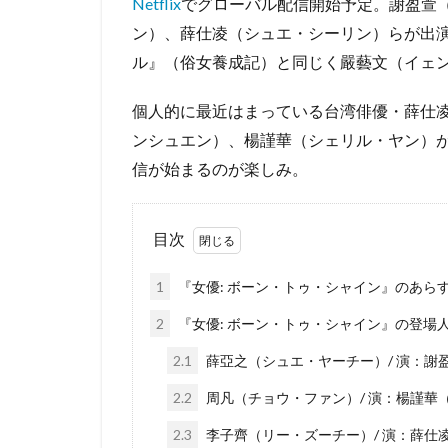
Netflix
でグローバル配信開始予定。謝盈萱
ン）、薛仕凌（シュエ・シーリン）らが出
ル』（俗女養成記）と同じく嚴藝文（イェ
個人的に最近はまっている台湾俳優・薛仕
ンシュエン）、楊謹華（シェリル・ヤン）
信が始まるのが楽しみ。
目次
1
『女優: ボーン・トゥ・シャイン』のあら
2
『女優: ボーン・トゥ・シャイン』の登場人物
2.1
薛亞之（シュエ・ヤーチー）/ 演：謝
2.2
周凡（チョウ・ファン）/ 演：楊謹華
2.3
李子齊（リー・ズーチー）/ 演：薛仕