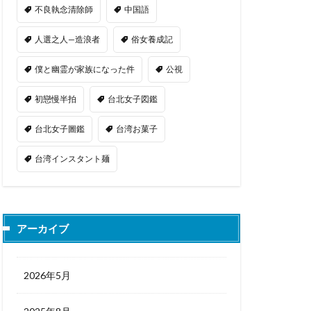
不良執念清除師
中国語
人選之人—造浪者
俗女養成記
僕と幽霊が家族になった件
公視
初戀慢半拍
台北女子図鑑
台北女子圖鑑
台湾お菓子
台湾インスタント麺
アーカイブ
2026年5月