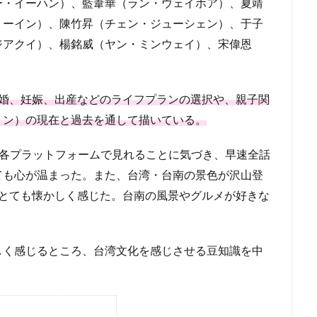
ー・イーハン）、藍葦華（ラン・ウェイホア）、夏靖
リーイン）、陳竹昇（チェン・ジューシェン）、于子
ジアクイ）、楊銘威（ヤン・ミンウェイ）、宋偉恩
婚、妊娠、出産などのライフプランの選択や、親子関
リン）の現在と過去を通して描いている。
Videoや各プラットフォームで見れることに気づき、早速全話
ても心が温まった。また、台湾・台南の景色が沢山登
でとても懐かしく感じた。台南の風景やグルメが好きな
しく感じるところ、台湾文化を感じさせる豆知識を中