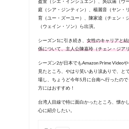
盈萱（シエ・インシュエン）、吳以涵（ウ
庭（シア・ジンティン）、楊麗音（ヤン・
育（ユー・ズーユー）、陳家逵（チェン・
（ウェイン・ソン）ら出演。
シーズン1に引き続き、
女性のキャリアと結
係について、主人公陳嘉玲（チェン・ジア
シーズン2が日本でもAmazon Prime 
見たところ、やはり笑いあり涙ありで、と
場し、ちょうど今年5月に台南へ行ったの
方にはおすすめ！
台湾人目線で特に面白かったところ、懐か
心に紹介したい。