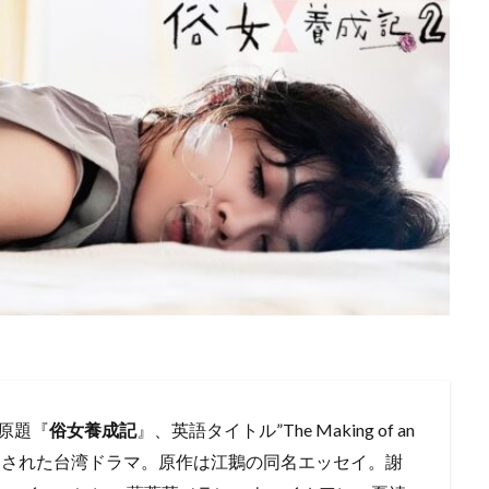
原題『
俗女養成記
』、英語タイトル”The Making of an
に台湾で放送された台湾ドラマ。原作は江鵝の同名エッセイ。謝